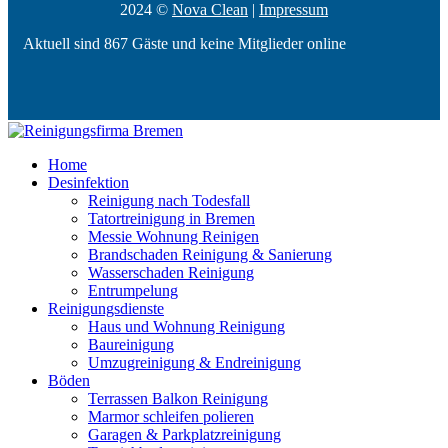
2024 ©
Nova Clean
|
Impressum
Aktuell sind 867 Gäste und keine Mitglieder online
Home
Desinfektion
Reinigung nach Todesfall
Tatortreinigung in Bremen
Messie Wohnung Reinigen
Brandschaden Reinigung & Sanierung
Wasserschaden Reinigung
Entrumpelung
Reinigungsdienste
Haus und Wohnung Reinigung
Baureinigung
Umzugreinigung & Endreinigung
Böden
Terrassen Balkon Reinigung
Marmor schleifen polieren
Garagen & Parkplatzreinigung