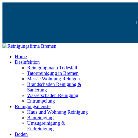
Home
Desinfektion
Reinigung nach Todesfall
Tatortreinigung in Bremen
Messie Wohnung Reinigen
Brandschaden Reinigung &
Sanierung
Wasserschaden Reinigung
Entrumpelung
Reinigungsdienste
Haus und Wohnung Reinigung
Baureinigung
Umzugreinigung &
Endreinigung
Böden