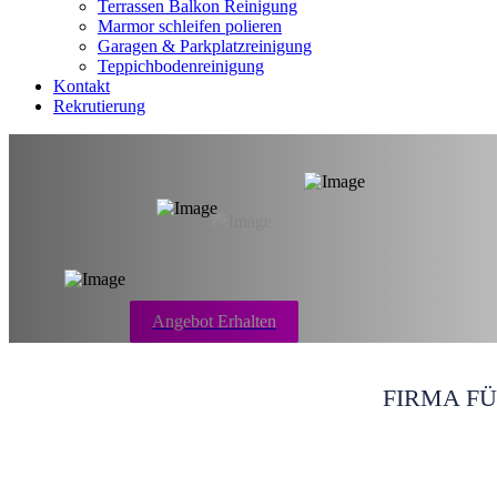
Terrassen Balkon Reinigung
Marmor schleifen polieren
Garagen & Parkplatzreinigung
Teppichbodenreinigung
Kontakt
Rekrutierung
Tatortreinigung
Angebot Erhalten
FIRMA F